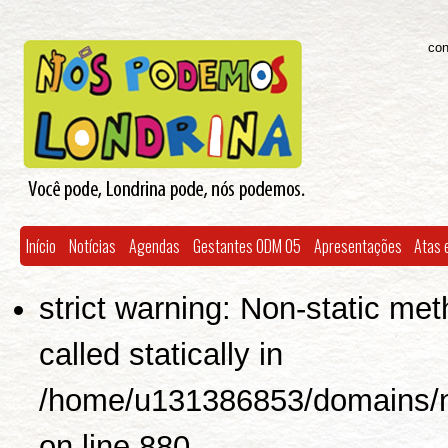
Skip to
Skip to
main
navigation
content
con
Início
Notícias
Agendas
Gestantes ODM 05
Apresentações
Atas 
strict warning: Non-static met
called statically in
/home/u131386853/domains/no
on line 880.