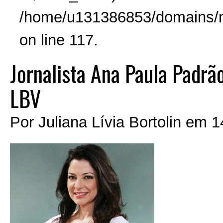
/home/u131386853/domains/no
on line 117.
Jornalista Ana Paula Padrã
LBV
Por
Juliana Lívia Bortolin
em
1